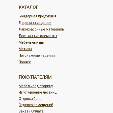
магазине Кудесник
По г. Благовещенску
КАТАЛОГ
По карте в магазине или онлайн
По регионам России
Бондарная продукция
переводом
Деревянные двери
Безналичным платежом
ПОДРОБНЕЕ
Лакокрасочные материалы
Лестничные элементы
ПОДРОБНЕЕ
Мебельный щит
Метизы
Погонажные изделия
Прочее
ПОКУПАТЕЛЯМ
Мебель под старину
Изготовление лестниц
Отделка бань
Отделка помещений
Заказ / Оплата