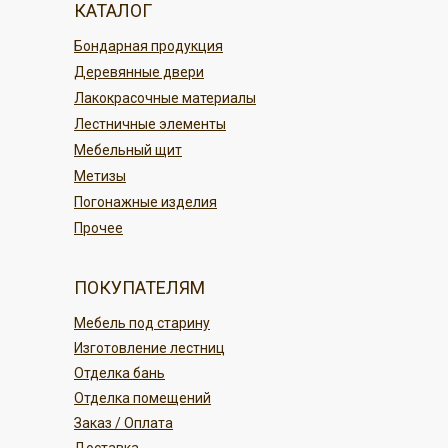
КАТАЛОГ
По карте в магазине или онлайн
По регионам России
Бондарная продукция
переводом
Деревянные двери
Безналичным платежом
ПОДРОБНЕЕ
Лакокрасочные материалы
Лестничные элементы
ПОДРОБНЕЕ
Мебельный щит
Метизы
Погонажные изделия
Прочее
ПОКУПАТЕЛЯМ
Мебель под старину
Изготовление лестниц
Отделка бань
Отделка помещений
Заказ / Оплата