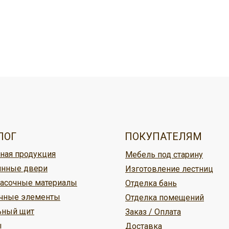
овар, можно:
ужбой доставки,
ЛОГ
ПОКУПАТЕЛЯМ
ная продукция
Мебель под старину
ине Кудесник
нные двери
Изготовление лестниц
асочные материалы
Отделка бань
м
чные элементы
Отделка помещений
ьный щит
Заказ / Оплата
ы
Доставка