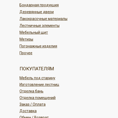
По карте в магазине или онлайн
По регионам России
Бондарная продукция
переводом
Деревянные двери
Безналичным платежом
ПОДРОБНЕЕ
Лакокрасочные материалы
Лестничные элементы
ПОДРОБНЕЕ
Мебельный щит
Метизы
Погонажные изделия
Прочее
ПОКУПАТЕЛЯМ
Мебель под старину
Изготовление лестниц
Отделка бань
Отделка помещений
Заказ / Оплата
Доставка
Обмен / Возврат