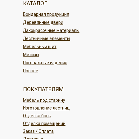
КАТАЛОГ
По карте в магазине или онлайн
По регионам России
Бондарная продукция
переводом
Деревянные двери
Безналичным платежом
ПОДРОБНЕЕ
Лакокрасочные материалы
Лестничные элементы
ПОДРОБНЕЕ
Мебельный щит
Метизы
Погонажные изделия
Прочее
ПОКУПАТЕЛЯМ
Мебель под старину
Изготовление лестниц
Отделка бань
Отделка помещений
Заказ / Оплата