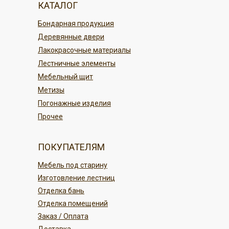
КАТАЛОГ
По карте в магазине или онлайн
По регионам России
Бондарная продукция
переводом
Деревянные двери
Безналичным платежом
ПОДРОБНЕЕ
Лакокрасочные материалы
Лестничные элементы
ПОДРОБНЕЕ
Мебельный щит
Метизы
Погонажные изделия
Прочее
ПОКУПАТЕЛЯМ
Мебель под старину
Изготовление лестниц
Отделка бань
Отделка помещений
Заказ / Оплата