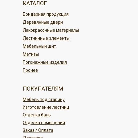
КАТАЛОГ
По карте в магазине или онлайн
По регионам России
Бондарная продукция
переводом
Деревянные двери
Безналичным платежом
ПОДРОБНЕЕ
Лакокрасочные материалы
Лестничные элементы
ПОДРОБНЕЕ
Мебельный щит
Метизы
Погонажные изделия
Прочее
ПОКУПАТЕЛЯМ
Мебель под старину
Изготовление лестниц
Отделка бань
Отделка помещений
Заказ / Оплата