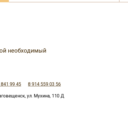
юбой необходимый
 841 99 45
8 914 559 03 56
аговещенск, ул. Мухина, 110 Д