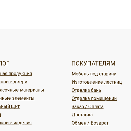
овар, можно:
ужбой доставки,
ЛОГ
ПОКУПАТЕЛЯМ
ная продукция
Мебель под старину
ине Кудесник
нные двери
Изготовление лестниц
асочные материалы
Отделка бань
м
чные элементы
Отделка помещений
ьный щит
Заказ / Оплата
ы
Доставка
жные изделия
Обмен / Возврат