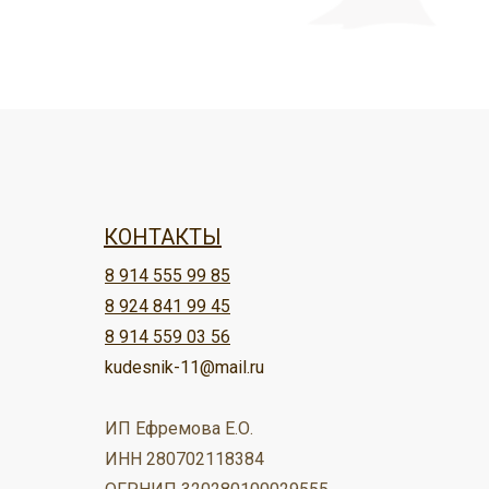
КОНТАКТЫ
8 914 555 99 85
8 924 841 99 45
8 914 559 03 56
kudesnik-11@mail.ru
ИП Ефремова Е.О.
ИНН 280702118384