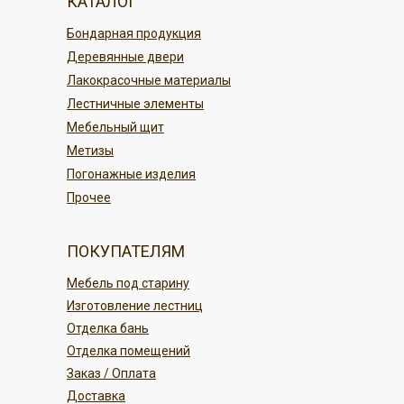
КАТАЛОГ
По карте в магазине или онлайн
По регионам России
Бондарная продукция
переводом
Деревянные двери
Безналичным платежом
ПОДРОБНЕЕ
Лакокрасочные материалы
Лестничные элементы
ПОДРОБНЕЕ
Мебельный щит
Метизы
Погонажные изделия
Прочее
ПОКУПАТЕЛЯМ
Мебель под старину
Изготовление лестниц
Отделка бань
Отделка помещений
Заказ / Оплата
Доставка