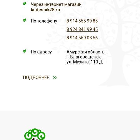
Через интернет магазин
kudesnik28.ru
По телефону
8 914 555 99 85
8 924 841 99 45
8 914 559 03 56
По адресу
Амурская область,
г. Благовещенск,
ул. Мухина, 110 Д
ПОДРОБНЕЕ
ОПЛАТА
ДОСТАВКА
Доставка осуществляется нашей
Оплатить любой необходимый