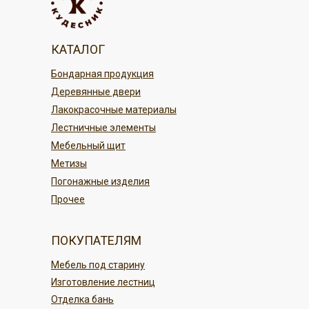
службой доставки, а так же
Вам товар, можно:
Транспортной компанией.
Наличными при получении; в нашем
магазине Кудесник
По г. Благовещенску
КАТАЛОГ
По карте в магазине или онлайн
По регионам России
Бондарная продукция
переводом
Деревянные двери
Безналичным платежом
ПОДРОБНЕЕ
Лакокрасочные материалы
Лестничные элементы
ПОДРОБНЕЕ
Мебельный щит
Метизы
Погонажные изделия
Прочее
ПОКУПАТЕЛЯМ
Мебель под старину
Изготовление лестниц
Отделка бань