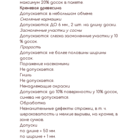
максимум 20% досок в пакете.
Креневая древесина
Допускается: в небольшом объеме.
Смоляные кармашки
Допускаются: ДО 6 мм., 2 шт. на длину доски.
Засмоленные участки у сосны
Допускаются: слегка засмоленные участки у 10
% досок.
Прорость
Допускается: не более половины ширины
досок.
Поражение насекомыми
Не допускается.
Гниль
Не допускается.
Ненадлежащие окраски
Допускается: до 10% поверхности у 10% досок,
синева не допускается.
Обработка
Незначительные дефекты строжки, в т. ч.
шероховатость и мелкие вырывы, на кромке, в
зоне сучков.
Допуски
по длине + 50 мм.
по ширине + 1 мм.