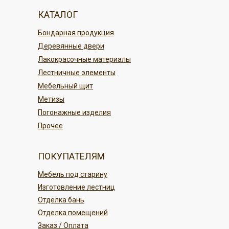
магазине Кудесник
По г. Благовещенску
КАТАЛОГ
По карте в магазине или онлайн
По регионам России
Бондарная продукция
переводом
Деревянные двери
Безналичным платежом
ПОДРОБНЕЕ
Лакокрасочные материалы
Лестничные элементы
ПОДРОБНЕЕ
Мебельный щит
Метизы
Погонажные изделия
Прочее
ПОКУПАТЕЛЯМ
Мебель под старину
Изготовление лестниц
Отделка бань
Отделка помещений
Заказ / Оплата