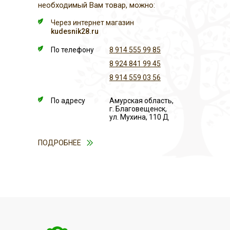
необходимый Вам товар, можно:
Через интернет магазин
kudesnik28.ru
По телефону
8 914 555 99 85
8 924 841 99 45
8 914 559 03 56
По адресу
Амурская область,
г. Благовещенск,
ул. Мухина, 110 Д
ПОДРОБНЕЕ
ОПЛАТА
ДОСТАВКА