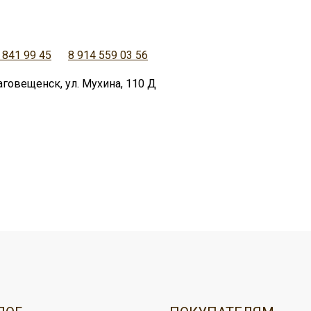
 841 99 45
8 914 559 03 56
аговещенск, ул. Мухина, 110 Д
овар, можно:
ужбой доставки,