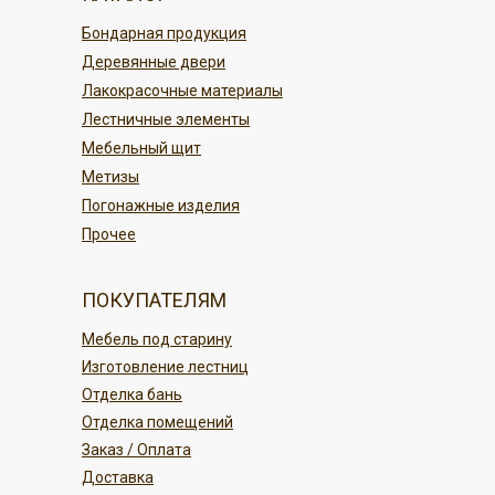
По карте в магазине или онлайн
По регионам России
Бондарная продукция
переводом
Деревянные двери
Безналичным платежом
ПОДРОБНЕЕ
Лакокрасочные материалы
Лестничные элементы
ПОДРОБНЕЕ
Мебельный щит
Метизы
Погонажные изделия
Прочее
ПОКУПАТЕЛЯМ
Мебель под старину
Изготовление лестниц
Отделка бань
Отделка помещений
Заказ / Оплата
Доставка