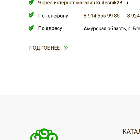
Через интернет магазин
kudesnik28.ru
По телефону
8 914 555 99 85
8 924
По адресу
Амурская область, г. Бл
ПОДРОБНЕЕ
ДОСТАВКА
ОПЛАТА
Оплатить любой необходимый Вам т
Доставка осуществляется нашей сл
КАТА