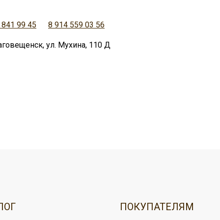
 841 99 45
8 914 559 03 56
аговещенск, ул. Мухина, 110 Д
овар, можно:
ужбой доставки,
ЛОГ
ПОКУПАТЕЛЯМ