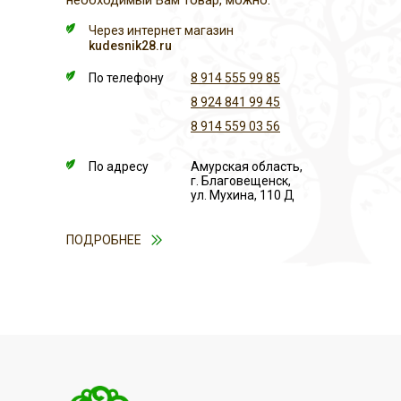
необходимый Вам товар, можно:
Через интернет магазин
kudesnik28.ru
По телефону
8 914 555 99 85
8 924 841 99 45
8 914 559 03 56
По адресу
Амурская область,
г. Благовещенск,
ул. Мухина, 110 Д
ПОДРОБНЕЕ
ОПЛАТА
ДОСТАВКА