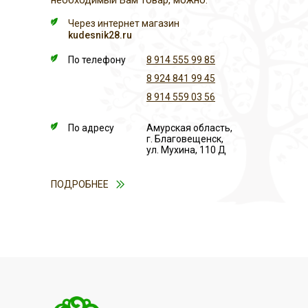
необходимый Вам товар, можно:
Через интернет магазин
kudesnik28.ru
По телефону
8 914 555 99 85
8 924 841 99 45
8 914 559 03 56
По адресу
Амурская область,
г. Благовещенск,
ул. Мухина, 110 Д
ПОДРОБНЕЕ
ОПЛАТА
ДОСТАВКА