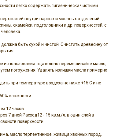
хности легко содержать гигиенически чистыми.
верхностей внутри парных и моечных отделений
 спины, скамейки, подголовники и др. поверхностей, с
 человека.
должна быть сухой и чистой. Очистить древесину от
крытия.
се использования тщательно перемешивайте масло,
 путем погружения. Удалять излишки масла примерно
ить при температуре воздуха не ниже +15 С и не
 50% влажности
ез 12 часов.
з 7 дней.Расход12 - 15 кв.м./л. в один слой в
свойств поверхности
има, масло терпентинное, живица хвойных пород.