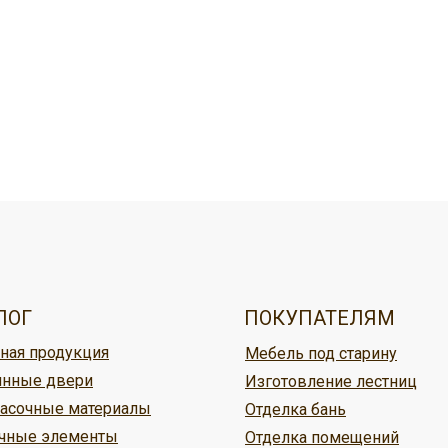
овар, можно:
ужбой доставки,
ЛОГ
ПОКУПАТЕЛЯМ
ная продукция
Мебель под старину
ине Кудесник
нные двери
Изготовление лестниц
асочные материалы
Отделка бань
м
чные элементы
Отделка помещений