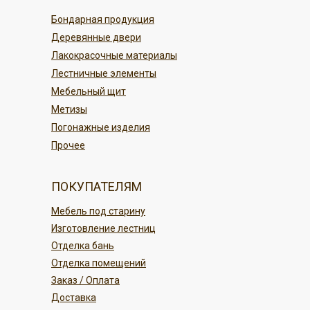
По карте в магазине или онлайн
По регионам России
Бондарная продукция
переводом
Деревянные двери
Безналичным платежом
ПОДРОБНЕЕ
Лакокрасочные материалы
Лестничные элементы
ПОДРОБНЕЕ
Мебельный щит
Метизы
Погонажные изделия
Прочее
ПОКУПАТЕЛЯМ
Мебель под старину
Изготовление лестниц
Отделка бань
Отделка помещений
Заказ / Оплата
Доставка