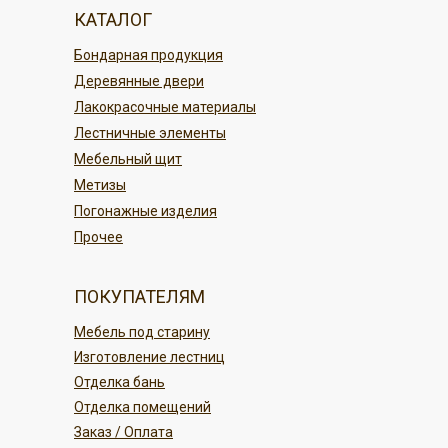
магазине Кудесник
По г. Благовещенску
КАТАЛОГ
По карте в магазине или онлайн
По регионам России
Бондарная продукция
переводом
Деревянные двери
Безналичным платежом
ПОДРОБНЕЕ
Лакокрасочные материалы
Лестничные элементы
ПОДРОБНЕЕ
Мебельный щит
Метизы
Погонажные изделия
Прочее
ПОКУПАТЕЛЯМ
Мебель под старину
Изготовление лестниц
Отделка бань
Отделка помещений
Заказ / Оплата