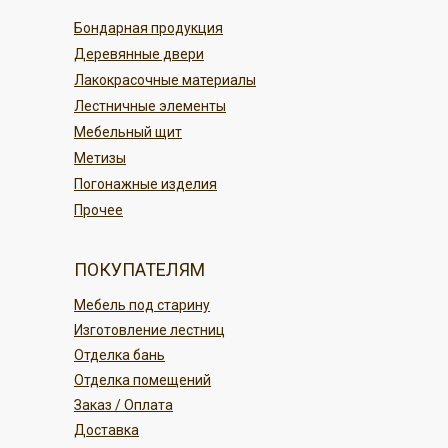
По карте в магазине или онлайн
По регионам России
Бондарная продукция
переводом
Деревянные двери
Безналичным платежом
ПОДРОБНЕЕ
Лакокрасочные материалы
Лестничные элементы
ПОДРОБНЕЕ
Мебельный щит
Метизы
Погонажные изделия
Прочее
ПОКУПАТЕЛЯМ
Мебель под старину
Изготовление лестниц
Отделка бань
Отделка помещений
Заказ / Оплата
Доставка