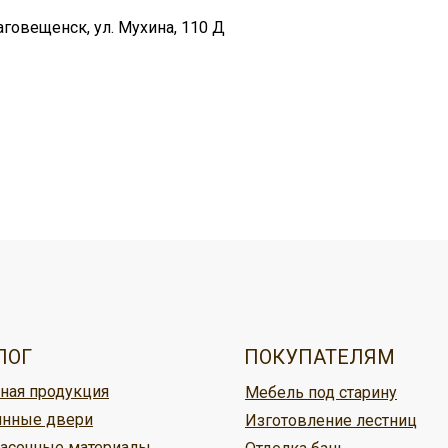
аговещенск, ул. Мухина, 110 Д
овар, можно:
ужбой доставки,
ЛОГ
ПОКУПАТЕЛЯМ
ная продукция
Мебель под старину
ине Кудесник
нные двери
Изготовление лестниц
асочные материалы