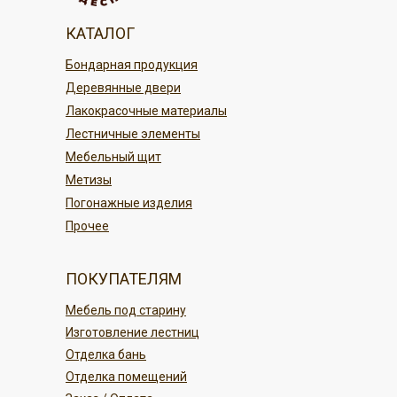
Наличными при получении; в нашем
магазине Кудесник
По г. Благовещенску
КАТАЛОГ
По карте в магазине или онлайн
По регионам России
Бондарная продукция
переводом
Деревянные двери
Безналичным платежом
ПОДРОБНЕЕ
Лакокрасочные материалы
Лестничные элементы
ПОДРОБНЕЕ
Мебельный щит
Метизы
Погонажные изделия
Прочее
ПОКУПАТЕЛЯМ
Мебель под старину
Изготовление лестниц
Отделка бань
Отделка помещений