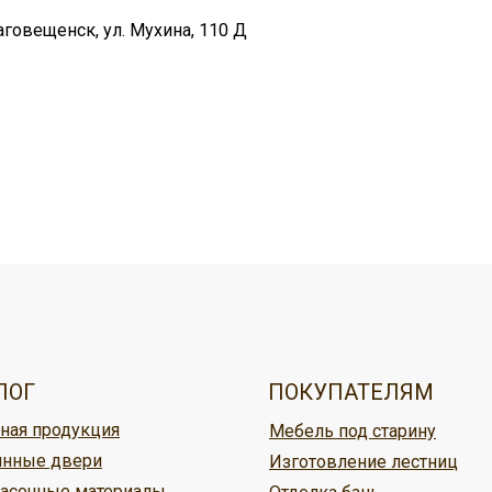
аговещенск, ул. Мухина, 110 Д
овар, можно:
ужбой доставки,
ЛОГ
ПОКУПАТЕЛЯМ
ная продукция
Мебель под старину
ине Кудесник
нные двери
Изготовление лестниц
асочные материалы