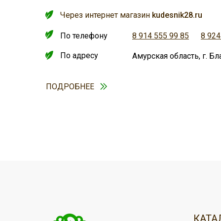
Через интернет магазин
kudesnik28.ru
По телефону
8 914 555 99 85
8 924
По адресу
Амурская область, г. Бл
ПОДРОБНЕЕ
ДОСТАВКА
ОПЛАТА
Оплатить любой необходимый Вам т
Доставка осуществляется нашей сл
КАТА