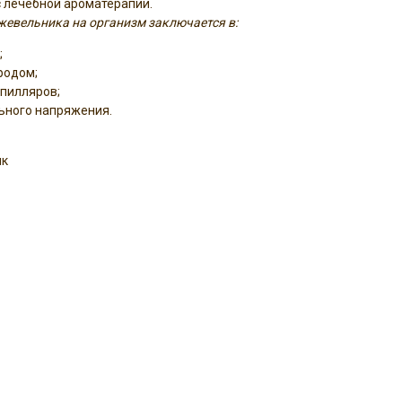
с лечебной ароматерапии.
евельника на организм заключается в:
;
родом;
пилляров;
ьного напряжения.
ик