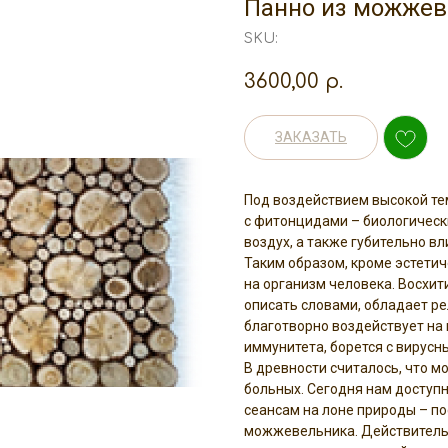
Панно из можжев
SKU:
3600,00
р.
ЗАКАЗАТЬ
Под воздействием высокой т
с фитонцидами – биологичес
воздух, а также губительно 
Таким образом, кроме эстети
на организм человека. Восхи
описать словами, обладает р
благотворно воздействует на
иммунитета, борется с вирус
В древности считалось, что 
больных. Сегодня нам доступ
сеансам на лоне природы – п
можжевельника. Действительн