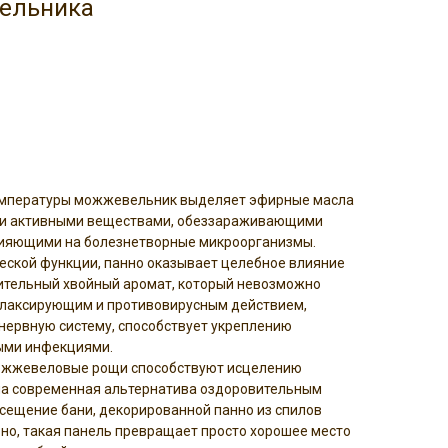
ельника
емпературы можжевельник выделяет эфирные масла
ки активными веществами, обеззараживающими
влияющими на болезнетворные микроорганизмы.
ческой функции, панно оказывает целебное влияние
тительный хвойный аромат, который невозможно
елаксирующим и противовирусным действием,
 нервную систему, способствует укреплению
ными инфекциями.
можжевеловые рощи способствуют исцелению
на современная альтернатива оздоровительным
осещение бани, декорированной панно из спилов
о, такая панель превращает просто хорошее место