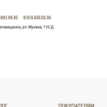
 841 99 45
8 914 559 03 56
аговещенск, ул. Мухина, 110 Д
овар, можно:
ужбой доставки,
ЛОГ
ПОКУПАТЕЛЯМ