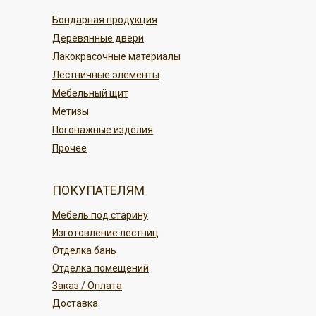
По карте в магазине или онлайн
По регионам России
Бондарная продукция
переводом
Деревянные двери
Безналичным платежом
ПОДРОБНЕЕ
Лакокрасочные материалы
Лестничные элементы
ПОДРОБНЕЕ
Мебельный щит
Метизы
Погонажные изделия
Прочее
ПОКУПАТЕЛЯМ
Мебель под старину
Изготовление лестниц
Отделка бань
Отделка помещений
Заказ / Оплата
Доставка