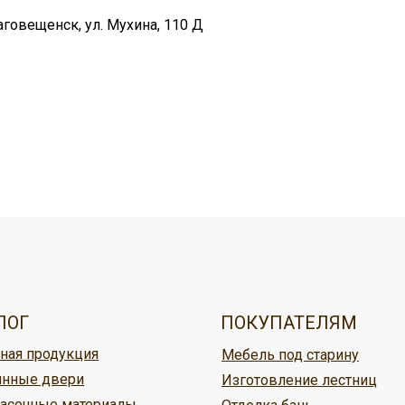
аговещенск, ул. Мухина, 110 Д
овар, можно:
ужбой доставки,
ЛОГ
ПОКУПАТЕЛЯМ
ная продукция
Мебель под старину
ине Кудесник
нные двери
Изготовление лестниц
асочные материалы